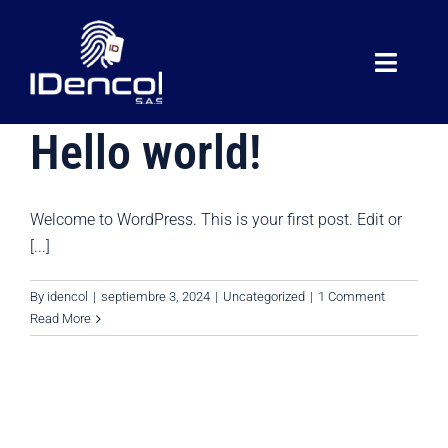
Skip
to
content
Toggle
Navigat
Home
Hello world!
Carnets y tarjetas
Welcome to WordPress. This is your first post. Edit or
Tarjetas Digitales
[...]
By
idencol
|
septiembre 3, 2024
|
Uncategorized
|
1 Comment
Impresoras y servicios técnico
Read More
Quienes somos
Contacto